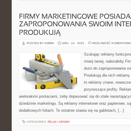
FIRMY MARKETINGOWE POSIADA
ZAPROPONOWANIA SWOIM INTE
PRODUKUJĄ
POSTED BY ADMIN
GRU - 14 - 2025
MOŻLIWOŚĆ KOMENTOWA
Szukając reklamy funkcjona
miarę taniej, należałoby F
dużo do zaproponowania s
Produkują dla nich reklamy
to reklamy znane, nowocze
przynoszące profity. Rekla
wielorakimi postaciami, żeby dopasować się do stale narastający
dziedzinie marketingu. Są reklamy internetowe oraz papierowe, s
dodatkowych foliach. Te ostatnie stawia się na gablotach, […]
CATEGORIES:
FELGI I OPONY