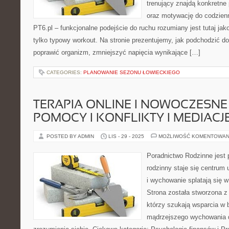
trenujący znajdą konkretne 
oraz motywację do codzien
PT6.pl – funkcjonalne podejście do ruchu rozumiany jest tutaj jak
tylko typowy workout. Na stronie prezentujemy, jak podchodzić d
poprawić organizm, zmniejszyć napięcia wynikające […]
CATEGORIES:
PLANOWANIE SEZONU ŁOWIECKIEGO
TERAPIA ONLINE I NOWOCZESN
POMOCY I KONFLIKTY I MEDIACJ
POSTED BY ADMIN
LIS - 29 - 2025
MOŻLIWOŚĆ KOMENTOWAN
Poradnictwo Rodzinne jest 
rodzinny staje się centrum 
i wychowanie splatają się 
Strona została stworzona z
którzy szukają wsparcia w b
mądrzejszego wychowania d