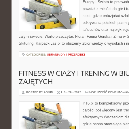
Europy i Świata to przewodn
powstał z miłości do gór i t
sieci, gdzie entuzjaści szla
odkrywania polskich pasm g
łańcuchów oraz najpiękniej
całym świecie. Warto przeczytać Flora i Fauna Górska i Zima w G
Skituring. KarpackiLas.pl to obszerny zbiór wiedzy o wysokich i 
CATEGORIES:
UBRANIA DIY I PRZERÓBKI
FITNESS W CIĄŻY I TRENING W BI
ZAJĘTYCH
POSTED BY ADMIN
LIS - 29 - 2025
MOŻLIWOŚĆ KOMENTOWAN
PT6.pl to kompleksowy prze
całości poświęcony jest tr
efektywnym ćwiczeniom dla
gdzie osoba stawiająca pie