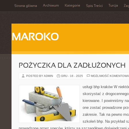
Archiwum
Kategorie
Turcja
Strona główna
Spis Treści
Ża
MAROKO
POŻYCZKA DLA ZADŁUŻONYCH
POSTED BY ADMIN
GRU - 16 - 2025
MOŻLIWOŚĆ KOMENTOWA
usługi bhp kraków W niekt
skorzystać z drogocennego s
kierowane. I powinniśmy n
one zostać prowadzone prze
zakresie. Tak na pewno mo
szkoleń bhp. Na przykład s
prowadzone przez speców, którzy są szczegółowo doświadczeni 