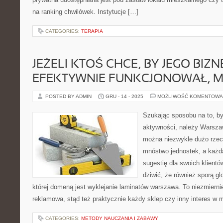
na ranking chwilówek. Instytucje […]
CATEGORIES:
TERAPIA
JEŻELI KTOŚ CHCE, BY JEGO BIZN
EFEKTYWNIE FUNKCJONOWAŁ, M
POSTED BY ADMIN
GRU - 14 - 2025
MOŻLIWOŚĆ KOMENTOWA
Szukając sposobu na to, by
aktywności, należy Warszaw
można niezwykle dużo rzec
mnóstwo jednostek, a każd
sugestię dla swoich klient
dziwić, że również sporą glo
której domeną jest wyklejanie laminatów warszawa. To niezmierni
reklamowa, stąd też praktycznie każdy sklep czy inny interes w m
CATEGORIES:
METODY NAUCZANIA I ZABAWY