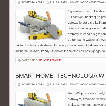
POSTED BY ADMIN
LIS - 26 - 2025
MOŻLIWOŚĆ KOMENTOWAN
Ogorkiewicz.com.pl – stron
kulinarnych inspiracji to pr
gotowanie staje się kulinar
obiady zmieniają się w małe
aromaty mieszają się z bar
są tak samo ważne jak wyr
także: Kuchnia budżetowa i Przepisy świąteczne. Ogorkiewicz.c
kulinarna, w której każdy użytkownik znajdzie coś pasującego do
CATEGORIES:
RELACJE I EMOCJE
SMART HOME I TECHNOLOGIA W
POSTED BY ADMIN
LIS - 26 - 2025
MOŻLIWOŚĆ KOMENTOWAN
RedSMS.pl to serwis dedy
cyfrowym, zmianom w świe
praktycznym zastosowanio