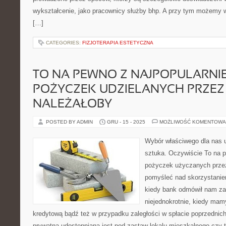
wykształcenie, jako pracownicy służby bhp. A przy tym możemy 
[…]
CATEGORIES:
FIZJOTERAPIA ESTETYCZNA
TO NA PEWNO Z NAJPOPULARNI
POŻYCZEK UDZIELANYCH PRZEZ 
NALEŻAŁOBY
POSTED BY ADMIN
GRU - 15 - 2025
MOŻLIWOŚĆ KOMENTOWA
Wybór właściwego dla nas u
sztuka. Oczywiście To na p
pożyczek użyczanych przez
pomyśleć nad skorzystaniem 
kiedy bank odmówił nam zap
niejednokrotnie, kiedy mam
kredytową bądź też w przypadku zaległości w spłacie poprzedni
prywatna udostępniana jest pod zastaw lokalu mieszkalnego czy 