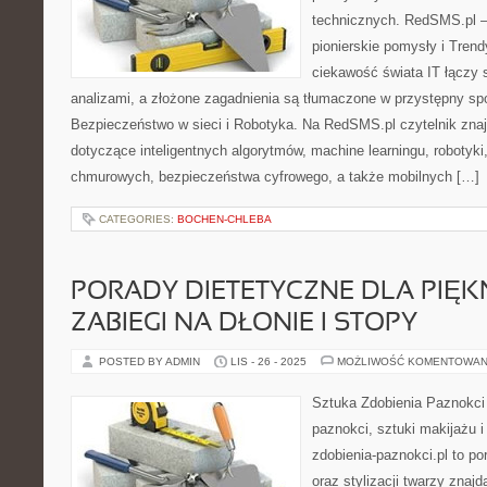
technicznych. RedSMS.pl –
pionierskie pomysły i Trend
ciekawość świata IT łączy 
analizami, a złożone zagadnienia są tłumaczone w przystępny sp
Bezpieczeństwo w sieci i Robotyka. Na RedSMS.pl czytelnik znaj
dotyczące inteligentnych algorytmów, machine learningu, robotyki
chmurowych, bezpieczeństwa cyfrowego, a także mobilnych […]
CATEGORIES:
BOCHEN-CHLEBA
PORADY DIETETYCZNE DLA PIĘKN
ZABIEGI NA DŁONIE I STOPY
POSTED BY ADMIN
LIS - 26 - 2025
MOŻLIWOŚĆ KOMENTOWAN
Sztuka Zdobienia Paznokci –
paznokci, sztuki makijażu 
zdobienia-paznokci.pl to po
oraz stylizacji twarzy znaj