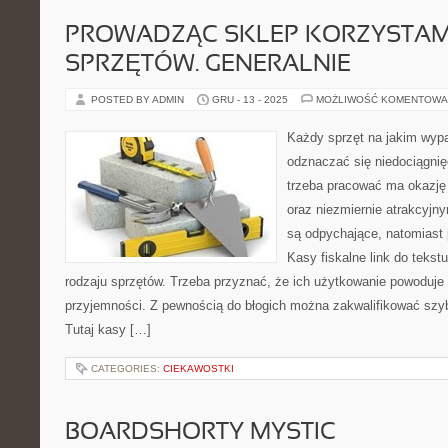
PROWADZĄC SKLEP KORZYSTAM
SPRZĘTÓW. GENERALNIE
POSTED BY ADMIN
GRU - 13 - 2025
MOŻLIWOŚĆ KOMENTOWA
Każdy sprzęt na jakim wy
odznaczać się niedociągnię
trzeba pracować ma okazję
oraz niezmiernie atrakcyjn
są odpychające, natomiast p
Kasy fiskalne link do tekst
rodzaju sprzętów. Trzeba przyznać, że ich użytkowanie powoduje 
przyjemności. Z pewnością do błogich można zakwalifikować sz
Tutaj kasy […]
CATEGORIES:
CIEKAWOSTKI
BOARDSHORTY MYSTIC