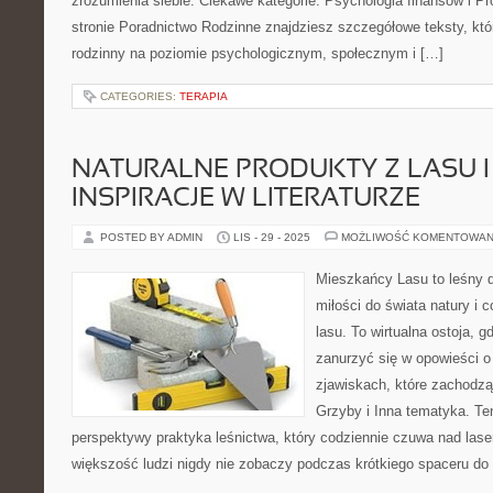
zrozumienia siebie. Ciekawe kategorie: Psychologia finansów i P
stronie Poradnictwo Rodzinne znajdziesz szczegółowe teksty, któr
rodzinny na poziomie psychologicznym, społecznym i […]
CATEGORIES:
TERAPIA
NATURALNE PRODUKTY Z LASU I
INSPIRACJE W LITERATURZE
POSTED BY ADMIN
LIS - 29 - 2025
MOŻLIWOŚĆ KOMENTOWAN
Mieszkańcy Lasu to leśny d
miłości do świata natury i 
lasu. To wirtualna ostoja, 
zanurzyć się w opowieści o
zjawiskach, które zachodzą
Grzyby i Inna tematyka. Te
perspektywy praktyka leśnictwa, który codziennie czuwa nad las
większość ludzi nigdy nie zobaczy podczas krótkiego spaceru do 