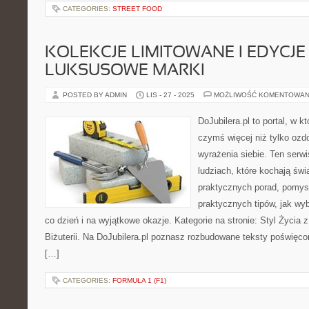
CATEGORIES:
STREET FOOD
KOLEKCJE LIMITOWANE I EDYCJE 
LUKSUSOWE MARKI
POSTED BY ADMIN
LIS - 27 - 2025
MOŻLIWOŚĆ KOMENTOWAN
DoJubilera.pl to portal, w k
czymś więcej niż tylko ozd
wyrażenia siebie. Ten serw
ludziach, które kochają świa
praktycznych porad, pomysł
praktycznych tipów, jak wy
co dzień i na wyjątkowe okazje. Kategorie na stronie: Styl Życia 
Biżuterii. Na DoJubilera.pl poznasz rozbudowane teksty poświęc
[…]
CATEGORIES:
FORMUŁA 1 (F1)