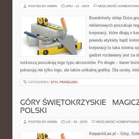
POSTED BY ADMIN
GRU - 13 - 2025
MOŻLIWOŚĆ KOMENTOWA
Boardshorty sklep Duża gr
reklamowych poszukuje tego
korporacji, które dbają o k
powodu etykiety bądź kolor
korporacji to taka istotna 
gadżet rozdawany jest za d
rozkoszą poszukują tego typu akcesoriów. Po drugie – baner boże 
pokazują nie tylko logo, ale także unikalną grafikę. Dla osoby, kt
CATEGORIES:
STYL FRANCUSKI
GÓRY ŚWIĘTOKRZYSKIE – MAGIC
POLSKI
POSTED BY ADMIN
LIS - 30 - 2025
MOŻLIWOŚĆ KOMENTOWAN
KarpackiLas.pl – Góry, Szl