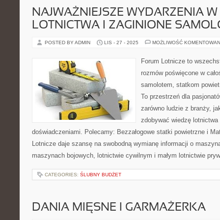
NAJWAŻNIEJSZE WYDARZENIA W 
LOTNICTWA I ZAGINIONE SAMOL
POSTED BY ADMIN
LIS - 27 - 2025
MOŻLIWOŚĆ KOMENTOWAN
Forum Lotnicze to wszechs
rozmów poświęcone w całoś
samolotem, statkom powietr
To przestrzeń dla pasjonató
zarówno ludzie z branży, ja
zdobywać wiedzę lotnictwa o
doświadczeniami. Polecamy: Bezzałogowe statki powietrzne i Mate
Lotnicze daje szansę na swobodną wymianę informacji o maszyn
maszynach bojowych, lotnictwie cywilnym i małym lotnictwie pry
CATEGORIES:
ŚLUBNY BUDŻET
DANIA MIĘSNE I GARMAŻERKA