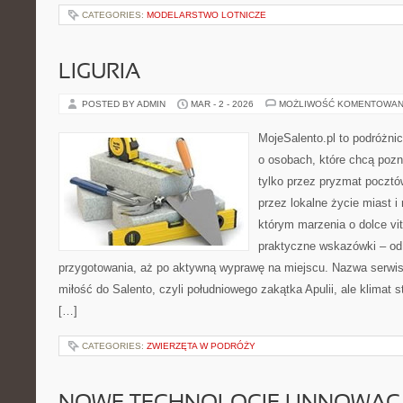
CATEGORIES:
MODELARSTWO LOTNICZE
LIGURIA
POSTED BY ADMIN
MAR - 2 - 2026
MOŻLIWOŚĆ KOMENTOWAN
MojeSalento.pl to podróżni
o osobach, które chcą poz
tylko przez pryzmat pocztó
przez lokalne życie miast i
którym marzenia o dolce vit
praktyczne wskazówki – od p
przygotowania, aż po aktywną wyprawę na miejscu. Nazwa serwis
miłość do Salento, czyli południowego zakątka Apulii, ale klimat 
[…]
CATEGORIES:
ZWIERZĘTA W PODRÓŻY