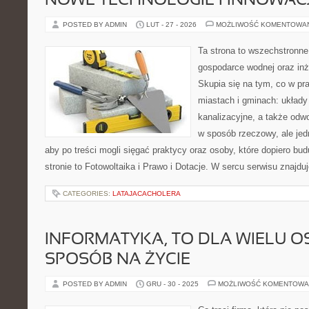
NOWE TECHNOLOGIE I INNOWAC
POSTED BY ADMIN
LUT - 27 - 2026
MOŻLIWOŚĆ KOMENTOWA
Ta strona to wszechstronne
gospodarce wodnej oraz inży
Skupia się na tym, co w pra
miastach i gminach: układy
kanalizacyjne, a także odwo
w sposób rzeczowy, ale jed
aby po treści mogli sięgać praktycy oraz osoby, które dopiero bu
stronie to Fotowoltaika i Prawo i Dotacje. W sercu serwisu znajduj
CATEGORIES:
LATAJACACHOLERA
INFORMATYKA, TO DLA WIELU OS
SPOSÓB NA ŻYCIE
POSTED BY ADMIN
GRU - 30 - 2025
MOŻLIWOŚĆ KOMENTOWA