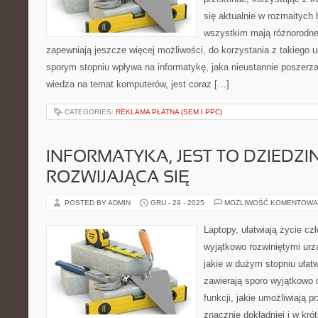
się aktualnie w rozmaitych
wszystkim mają różnorodne
zapewniają jeszcze więcej możliwości, do korzystania z takiego 
sporym stopniu wpływa na informatykę, jaka nieustannie poszerza
wiedza na temat komputerów, jest coraz […]
CATEGORIES:
REKLAMA PŁATNA (SEM I PPC)
INFORMATYKA, JEST TO DZIEDZ
ROZWIJAJĄCA SIĘ
POSTED BY ADMIN
GRU - 29 - 2025
MOŻLIWOŚĆ KOMENTOWA
Laptopy, ułatwiają życie c
wyjątkowo rozwiniętymi urz
jakie w dużym stopniu ułatw
zawierają sporo wyjątkowo
funkcji, jakie umożliwiają 
znacznie dokładniej i w kr