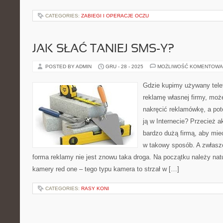
CATEGORIES:
ZABIEGI I OPERACJE OCZU
JAK SŁAĆ TANIEJ SMS-Y?
POSTED BY ADMIN
GRU - 28 - 2025
MOŻLIWOŚĆ KOMENTOWA
Gdzie kupimy używany tele
reklamę własnej firmy, moż
nakręcić reklamówkę, a po
ją w Internecie? Przecież ak
bardzo dużą firmą, aby mi
w takowy sposób. A zwłaszc
forma reklamy nie jest znowu taka droga. Na początku należy na
kamery red one – tego typu kamera to strzał w […]
CATEGORIES:
RASY KONI