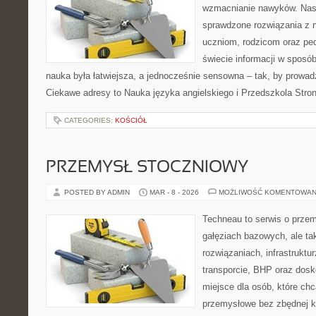
wzmacnianie nawyków. Nasz
sprawdzone rozwiązania z 
uczniom, rodzicom oraz pe
świecie informacji w sposó
nauka była łatwiejsza, a jednocześnie sensowna – tak, by prowad
Ciekawe adresy to Nauka języka angielskiego i Przedszkola Stron
CATEGORIES:
KOŚCIÓŁ
PRZEMYSŁ STOCZNIOWY
POSTED BY ADMIN
MAR - 8 - 2026
MOŻLIWOŚĆ KOMENTOWAN
Techneau to serwis o prze
gałęziach bazowych, ale ta
rozwiązaniach, infrastruktu
transporcie, BHP oraz dosk
miejsce dla osób, które ch
przemysłowe bez zbędnej ko