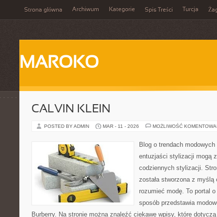
Archiwum
Kategorie
Turcja
Strona główna
Spis Treści
Ża
MAROKO
CALVIN KLEIN
POSTED BY ADMIN
MAR - 11 - 2026
MOŻLIWOŚĆ KOMENTOWA
Blog o trendach modowych 
entuzjaści stylizacji mogą
codziennych stylizacji. Str
została stworzona z myślą o
rozumieć modę. To portal o
sposób przedstawia modowe 
Burberry. Na stronie można znaleźć ciekawe wpisy, które dotyczą s