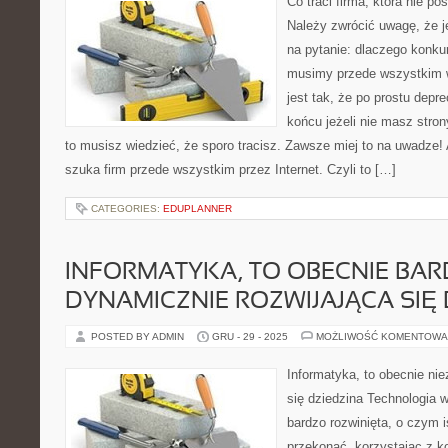
Co traci firma, która nie po
Należy zwrócić uwagę, że j
na pytanie: dlaczego konku
musimy przede wszystkim w
jest tak, że po prostu depr
końcu jeżeli nie masz strony
to musisz wiedzieć, że sporo tracisz. Zawsze miej to na uwadze! A
szuka firm przede wszystkim przez Internet. Czyli to […]
CATEGORIES:
EDUPLANNER
INFORMATYKA, TO OBECNIE BA
DYNAMICZNIE ROZWIJAJĄCA SIĘ 
POSTED BY ADMIN
GRU - 29 - 2025
MOŻLIWOŚĆ KOMENTOWA
Informatyka, to obecnie ni
się dziedzina Technologia 
bardzo rozwinięta, o czym i
przekonać, korzystając z k