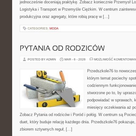
jednocześnie doceniają praktykę. Zobacz koniecznie Przemysł Lot
Logistyka i Transport w Przemyśle Ciężkim. W centrum zainteresow
produkcyjna oraz agregaty, które robią pracę w […]
CATEGORIES:
MODA
PYTANIA OD RODZICÓW
POSTED BY ADMIN
MAR - 6 - 2026
MOŻLIWOŚĆ KOMENTOWAN
Przedszkole76 to nowoczesn
którym temat pociechy spo
codziennym funkcjonowani
stworzone po to, by upraszc
podpowiadać w sprawach, kt
miesięcy oczekiwania aż po
Zobacz Pytania od rodziców i Poród i połóg. W centrum są Pociec
duet, który buduje relację każdego dnia. Przedszkole76 pokazuje, 
zbiorem sztywnych reguł, […]