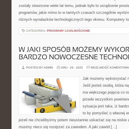
zostały stworzone wiele lat temu, jednak było to urządzenie proste
programów, jakie mimo to w tamtych czasach szczególnie wyróżni
różnych wynalazków technologicznych tego okresu. Komputery to
CATEGORIES:
PROGRAMY LOJALNOŚCIOWE
W JAKI SPOSÓB MOŻEMY WYKO
BARDZO NOWOCZESNE TECHNO
POSTED BY ADMIN
GRU - 29 - 2025
MOŻLIWOŚĆ KOMENTOWA
Jak możemy wykorzystać n
Jeśli jesteś osobą, która n
ma większego pojęcia co ro
przede wszystkim powinien
sytuacja jest taka, iż bard
to by pomyśleć o własnej ed
jeżeli nie chcielibyśmy potem nieustannie uskarżać się na niskie 
musimy nieco się rozejrzeć za zawodem. A jaki zawód […]