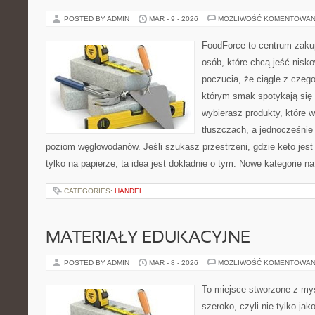
POSTED BY ADMIN
MAR - 9 - 2026
MOŻLIWOŚĆ KOMENTOWAN
FoodForce to centrum zaku
osób, które chcą jeść nis
poczucia, że ciągle z czeg
którym smak spotykają się
wybierasz produkty, które w
tłuszczach, a jednocześnie
poziom węglowodanów. Jeśli szukasz przestrzeni, gdzie keto jest 
tylko na papierze, ta idea jest dokładnie o tym. Nowe kategorie n
CATEGORIES:
HANDEL
MATERIAŁY EDUKACYJNE
POSTED BY ADMIN
MAR - 8 - 2026
MOŻLIWOŚĆ KOMENTOWAN
To miejsce stworzone z myś
szeroko, czyli nie tylko jak