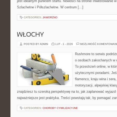
jest idealnym punktem startu. Nowości na stronie Inwestowanie w 
Szlachetne i Półszlachetne. W centrum […]
CATEGORIES:
JAWORZNO
WŁOCHY
POSTED BY ADMIN
LUT - 1 - 2026
MOŻLIWOŚĆ KOMENTOWAN
Rushmore to serwis podróżn
o osobach zakochanych w 
To przestrzeń online, w któr
użytecznymi poradami. Jeśl
flamenco, kraju wina i sera
motoryzacji, alpejskiej klas
znajdziesz tu szeroką perspektywę na to, jak zaplanować wyjazd
najważniejsze jest praktyka. Treści powstają tak, by pomagać z
CATEGORIES:
CHOROBY CYWILIZACYJNE