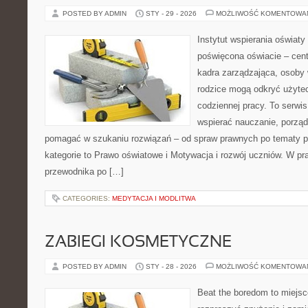
POSTED BY ADMIN
STY - 29 - 2026
MOŻLIWOŚĆ KOMENTOWA
Instytut wspierania oświat
poświęcona oświacie – cen
kadra zarządzająca, osoby 
rodzice mogą odkryć użyte
codziennej pracy. To serwi
wspierać nauczanie, porzą
pomagać w szukaniu rozwiązań – od spraw prawnych po tematy p
kategorie to Prawo oświatowe i Motywacja i rozwój uczniów. W prak
przewodnika po […]
CATEGORIES:
MEDYTACJA I MODLITWA
ZABIEGI KOSMETYCZNE
POSTED BY ADMIN
STY - 28 - 2026
MOŻLIWOŚĆ KOMENTOWA
Beat the boredom to miejsc