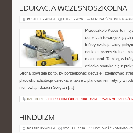
EDUKACJA WCZESNOSZKOLNA
POSTED BY ADMIN
LUT - 1 - 2026
MOŻLIWOŚĆ KOMENTOWAN
Przedszkole Kubuś to miej
dorosłych towarzyszących 
którzy szukają wiarygodnyc
edukacji przedszkolnej i pl
maluchami. To blog, w któr
dziecka spotyka się z pra
Strona powstała po to, by porządkować decyzje i zdejmować str
placówki, adaptacją dziecka, a także z planowaniem rutyny w ro
niemowląt i dzieci i Święta i […]
CATEGORIES:
NIERUCHOMOŚCI Z PROBLEMAMI PRAWNYMI I ZADŁUŻE
HINDUIZM
POSTED BY ADMIN
STY - 31 - 2026
MOŻLIWOŚĆ KOMENTOWA