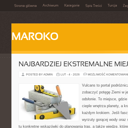
Archiwum
Kategorie
Turcja
Strona główna
Spis Treści
Ża
MAROKO
NAJBARDZIEJ EKSTREMALNE MIEJ
POSTED BY ADMIN
LUT - 4 - 2026
MOŻLIWOŚĆ KOMENTOWAN
Vulcans to portal podróżnic
zobaczyć potęgę Ziemi w jej
odsłonie. To miejsce, gdzie 
cieple wnętrza planety, a kr
każdym krokiem. Jeśli fasc
wyrzuty gorącej wody oraz 
tu konkretne wskazówki do planowania tras, a także wiedzę, któ