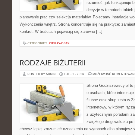
rozumieć, jak funkcjonuje 
decyzje w tematach takich 
planowanie prac czy selekcja materiałów. Polecamy Instalacje wo
Wykończenia wnętrz. Strona koncentruje się na praktyce: zamias
konkret. W treściach pojawiają się zarówno […]
CATEGORIES:
CIEKAWOSTKI
RODZAJE BIŻUTERII
POSTED BY ADMIN
LUT - 1 - 2026
MOŻLIWOŚĆ KOMENTOWAN
Strona Godziszewscy.pl to 
o osobach, które interesuje 
ślubne oraz skup złota w Za
internetowy, w którym łącz
z użytecznymi poradami za
zwięzłego drogowskazu po t
chcesz lepiej zrozumieć oznaczenia na wyrobach albo planujesz wy