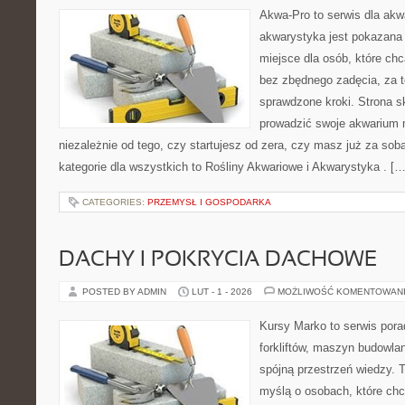
Akwa-Pro to serwis dla akw
akwarystyka jest pokazana 
miejsce dla osób, które ch
bez zbędnego zadęcia, za t
sprawdzone kroki. Strona s
prowadzić swoje akwarium m
niezależnie od tego, czy startujesz od zera, czy masz już za sob
kategorie dla wszystkich to Rośliny Akwariowe i Akwarystyka . […
CATEGORIES:
PRZEMYSŁ I GOSPODARKA
DACHY I POKRYCIA DACHOWE
POSTED BY ADMIN
LUT - 1 - 2026
MOŻLIWOŚĆ KOMENTOWAN
Kursy Marko to serwis pora
forkliftów, maszyn budowla
spójną przestrzeń wiedzy. 
myślą o osobach, które chc