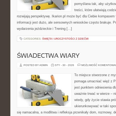
pomyślana tak, aby użytkow
treści, które ułatwiają codz
rozwijają perspektywę. Ikarion.pl może być dla Ciebie kompasem
informacji jest dużo, ale sensownych wniosków często brakuje. P
wydarzenia jeździeckie i Trening […]
CATEGORIES:
ŚWIĘTA I UROCZYSTOŚCI Z DZIEĆMI
ŚWIADECTWA WIARY
POSTED BY ADMIN
STY - 30 - 2026
MOŻLIWOŚĆ KOMENTOWA
To miejsce stworzone z myś
pomaga umacniać więź z Pa
jest punktem odniesienia dl
uważnie trwać w wierze – ni
wtedy, gdy życie stawia prób
ukierunkowywać w taki spo
się namacalna, a modlitwa i refleksja przenikały dom, rozmowy, de