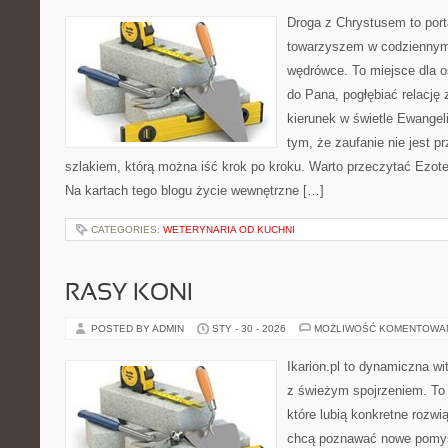
Droga z Chrystusem to port
towarzyszem w codziennym 
wędrówce. To miejsce dla o
do Pana, pogłębiać relację
kierunek w świetle Ewangeli
tym, że zaufanie nie jest p
szlakiem, którą można iść krok po kroku. Warto przeczytać Ezoter
Na kartach tego blogu życie wewnętrzne […]
CATEGORIES:
WETERYNARIA OD KUCHNI
RASY KONI
POSTED BY ADMIN
STY - 30 - 2026
MOŻLIWOŚĆ KOMENTOWA
Ikarion.pl to dynamiczna wi
z świeżym spojrzeniem. To 
które lubią konkretne rozwi
chcą poznawać nowe pomysł