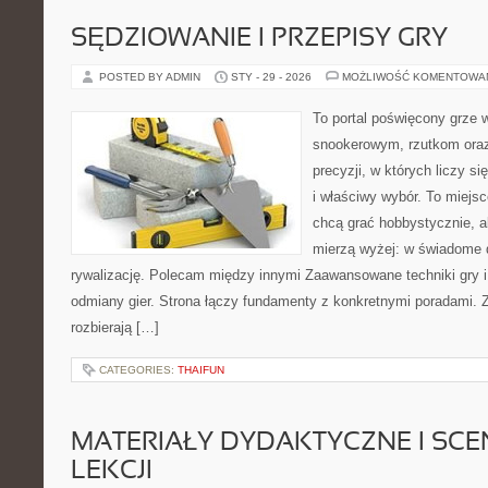
SĘDZIOWANIE I PRZEPISY GRY
POSTED BY ADMIN
STY - 29 - 2026
MOŻLIWOŚĆ KOMENTOWA
To portal poświęcony grze 
snookerowym, rzutkom oraz
precyzji, w których liczy s
i właściwy wybór. To miejsc
chcą grać hobbystycznie, al
mierzą wyżej: w świadome d
rywalizację. Polecam między innymi Zaawansowane techniki gry i
odmiany gier. Strona łączy fundamenty z konkretnymi poradami. Zn
rozbierają […]
CATEGORIES:
THAIFUN
MATERIAŁY DYDAKTYCZNE I SCE
LEKCJI