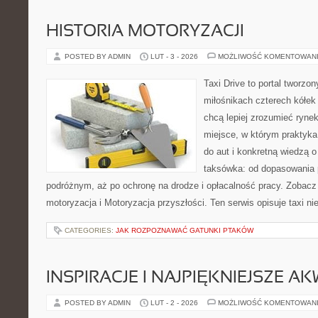
HISTORIA MOTORYZACJI
POSTED BY ADMIN
LUT - 3 - 2026
MOŻLIWOŚĆ KOMENTOWAN
Taxi Drive to portal tworzon
miłośnikach czterech kółek
chcą lepiej zrozumieć ryne
miejsce, w którym praktyka
do aut i konkretną wiedzą 
taksówka: od dopasowania p
podróżnym, aż po ochronę na drodze i opłacalność pracy. Zobacz
motoryzacja i Motoryzacja przyszłości. Ten serwis opisuje taxi ni
CATEGORIES:
JAK ROZPOZNAWAĆ GATUNKI PTAKÓW
INSPIRACJE I NAJPIĘKNIEJSZE A
POSTED BY ADMIN
LUT - 2 - 2026
MOŻLIWOŚĆ KOMENTOWAN