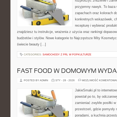
rozproszyć znużenie i zami
przyjemny nawyk. To baza 
zapachach oraz kolorach do
konkretnych wskazówek, ch
recepturę i wybierać produk
znajdziesz tu instrukcje, wrażenia z użycia oraz rankingi dopaso
budżetów i stylów. Nowe kategorie to Najczęstsze Mity Kosmety
świecie beauty […]
CATEGORIES:
SAMOCHODY Z PRL W POPKULTURZE
FAST FOOD W DOMOWYM WYDA
POSTED BY ADMIN
STY - 28 - 2026
MOŻLIWOŚĆ KOMENTOWA
JakieSmaki.pl to internetow
powstał po to, by odczaro
zamieniać zwykłe posiłki 
przestrzeń, gdzie pomysły n
poradami, a kuchnia przest