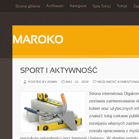
Archiwum
Kategorie
Turcja
Strona główna
Spis Treści
Ża
MAROKO
SPORT I AKTYWNOŚĆ
POSTED BY ADMIN
MAJ - 10 - 2026
MOŻLIWOŚĆ KOMENTOWA
Strona internetowa Olgakom
zestawia zainteresowanie do
kobiet oraz użytecznych inf
znaleźć tutaj ciekawe publi
rozwijaniu własnych zainte
została opracowana z myślą
poszukują naturalności oraz harmonii i balansu. W obrębie portal