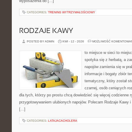
wyposażenia do […]
CATEGORIES:
TRENING WYTRZYMAŁOŚCIOWY
RODZAJE KAWY
POSTED BY ADMIN
KWI - 12 - 2026
MOŻLIWOŚĆ KOMENTOWA
to miejsce w sieci to miejs
spotyka się z herbatą, a z
napojów zamienia się w pra
informacje i bogaty zbiór t
tematyczny, który został s
czarnej, osób ceniących ro
dla tych, którzy po prostu chcą dowiedzieć się więcej codzienne 
przygotowywaniem ulubionych napojów. Polecam Rodzaje Kawy i 
[…]
CATEGORIES:
LATAJACACHOLERA