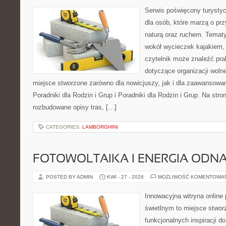
Serwis poświęcony turystyc
dla osób, które marzą o pr
naturą oraz ruchem. Tematy
wokół wycieczek kajakiem,
czytelnik może znaleźć pr
dotyczące organizacji woln
miejsce stworzone zarówno dla nowicjuszy, jak i dla zaawansowa
Poradniki dla Rodzin i Grup i Poradniki dla Rodzin i Grup. Na str
rozbudowane opisy tras, […]
CATEGORIES:
LAMBORGHINI
FOTOWOLTAIKA I ENERGIA ODN
POSTED BY ADMIN
KWI - 27 - 2026
MOŻLIWOŚĆ KOMENTOWA
Innowacyjna witryna onlin
świetlnym to miejsce stwor
funkcjonalnych inspiracji d