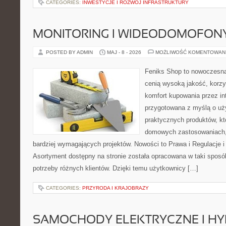
CATEGORIES:
INWESTYCJE I ROZWÓJ INFRASTRUKTURY
MONITORING I WIDEODOMOFON
POSTED BY ADMIN
MAJ - 8 - 2026
MOŻLIWOŚĆ KOMENTOWAN
Feniks Shop to nowoczesna 
cenią wysoką jakość, korz
komfort kupowania przez int
przygotowana z myślą o uż
praktycznych produktów, kt
domowych zastosowaniach, j
bardziej wymagających projektów. Nowości to Prawa i Regulacje i P
Asortyment dostępny na stronie została opracowana w taki spos
potrzeby różnych klientów. Dzięki temu użytkownicy […]
CATEGORIES:
PRZYRODA I KRAJOBRAZY
SAMOCHODY ELEKTRYCZNE I H