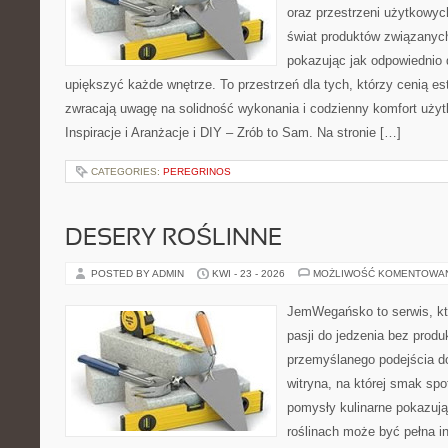
oraz przestrzeni użytkowyc
świat produktów związanych
pokazując jak odpowiednio 
upiększyć każde wnętrze. To przestrzeń dla tych, którzy cenią es
zwracają uwagę na solidność wykonania i codzienny komfort uży
Inspiracje i Aranżacje i DIY – Zrób to Sam. Na stronie […]
CATEGORIES:
PEREGRINOS
DESERY ROŚLINNE
POSTED BY ADMIN
KWI - 23 - 2026
MOŻLIWOŚĆ KOMENTOWA
JemWegańsko to serwis, kt
pasji do jedzenia bez prod
przemyślanego podejścia d
witryna, na której smak spo
pomysły kulinarne pokazują,
roślinach może być pełna ins