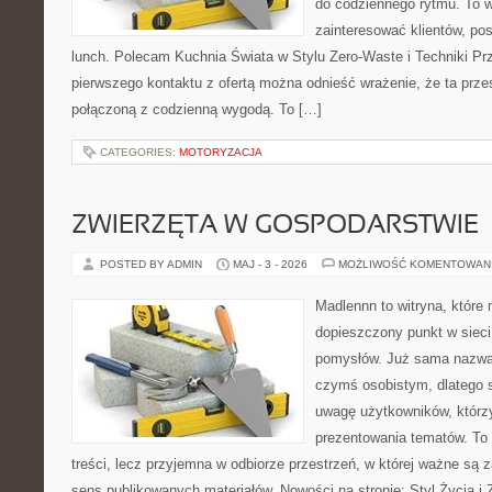
do codziennego rytmu. To w
zainteresować klientów, p
lunch. Polecam Kuchnia Świata w Stylu Zero-Waste i Techniki P
pierwszego kontaktu z ofertą można odnieść wrażenie, że ta prz
połączoną z codzienną wygodą. To […]
CATEGORIES:
MOTORYZACJA
ZWIERZĘTA W GOSPODARSTWIE
POSTED BY ADMIN
MAJ - 3 - 2026
MOŻLIWOŚĆ KOMENTOWAN
Madlennn to witryna, które
dopieszczony punkt w sieci
pomysłów. Już sama nazwa 
czymś osobistym, dlatego 
uwagę użytkowników, którzy
prezentowania tematów. To 
treści, lecz przyjemna w odbiorze przestrzeń, w której ważne są z
sens publikowanych materiałów. Nowości na stronie: Styl Życia i 