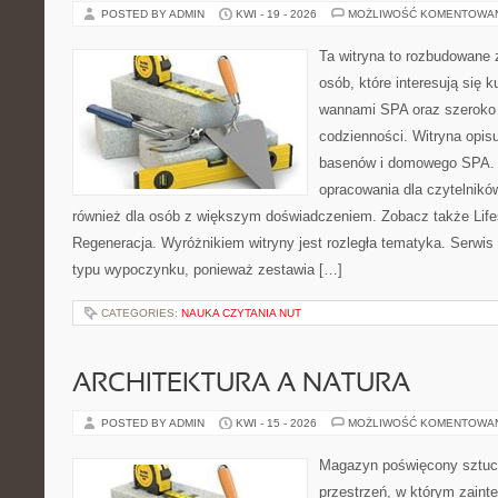
POSTED BY ADMIN
KWI - 19 - 2026
MOŻLIWOŚĆ KOMENTOWA
Ta witryna to rozbudowane 
osób, które interesują się k
wannami SPA oraz szeroko
codzienności. Witryna opisu
basenów i domowego SPA. 
opracowania dla czytelnikó
również dla osób z większym doświadczeniem. Zobacz także Lifes
Regeneracja. Wyróżnikiem witryny jest rozległa tematyka. Serwis 
typu wypoczynku, ponieważ zestawia […]
CATEGORIES:
NAUKA CZYTANIA NUT
ARCHITEKTURA A NATURA
POSTED BY ADMIN
KWI - 15 - 2026
MOŻLIWOŚĆ KOMENTOWA
Magazyn poświęcony sztuce
przestrzeń, w którym zaint