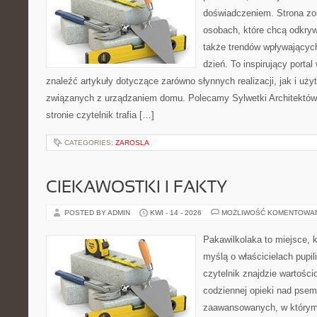
doświadczeniem. Strona zo
osobach, które chcą odkryw
także trendów wpływających
dzień. To inspirujący porta
znaleźć artykuły dotyczące zarówno słynnych realizacji, jak i użyt
związanych z urządzaniem domu. Polecamy Sylwetki Architektów i
stronie czytelnik trafia […]
CATEGORIES:
ZAROSLA
CIEKAWOSTKI I FAKTY
POSTED BY ADMIN
KWI - 14 - 2026
MOŻLIWOŚĆ KOMENTOWA
Pakawilkolaka to miejsce, k
myślą o właścicielach pupil
czytelnik znajdzie wartości
codziennej opieki nad psem
zaawansowanych, w którym 