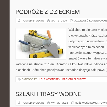
PODRÓŻE Z DZIECKIEM
POSTED BY ADMIN
MAJ - 1 - 2026
MOŻLIWOŚĆ KOMENTOWAN
Wallaboo to ciekawe miejsc
o opiekunach, którzy szuk
dotyczących noworodków. S
w pierwszych miesiącach i l
naprawdę ważne: wygodzie.
znaleźć wiele tematów zwi
kategorie na stronie to: Sen i Komfort i Eko i Naturalnie. Strona
o osobach, które chcą podejmować rozsądne decyzje zakupowe 
CATEGORIES:
KOLEKCJONERZY I PASJONACI BUTÓW
SZLAKI I TRASY WODNE
POSTED BY ADMIN
KWI - 28 - 2026
MOŻLIWOŚĆ KOMENTOWA