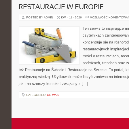
RESTAURACJE W EUROPIE
POSTED BY ADMIN
KWI - 11 - 2026
MOŻLIWOŚĆ KOMENTOWA
Ten serwis to inspirujące m
czytelnikach zainteresowany
koncentruje się na różnoro
restauracyjnych inspiracja
treści o restauracjach, rece
podróżach, trendach oraz z
też Restauracje na Świecie i Restauracje na Świecie. To portal, k
praktyczną wiedzą. Użytkownik może liczyć zarówno na interesują
jak i na szerszy kontekst związany z […]
CATEGORIES:
OD WAS