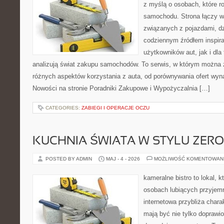
z myślą o osobach, które 
samochodu. Strona łączy w
związanych z pojazdami, d
codziennym źródłem inspira
użytkowników aut, jak i dla 
analizują świat zakupu samochodów. To serwis, w którym można 
różnych aspektów korzystania z auta, od porównywania ofert wyn
Nowości na stronie Poradniki Zakupowe i Wypożyczalnia […]
CATEGORIES:
ZABIEGI I OPERACJE OCZU
KUCHNIA ŚWIATA W STYLU ZER
POSTED BY ADMIN
MAJ - 4 - 2026
MOŻLIWOŚĆ KOMENTOWAN
kameralne bistro to lokal, k
osobach lubiących przyjem
internetowa przybliża chara
mają być nie tylko doprawi