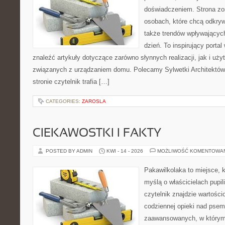
doświadczeniem. Strona zo
osobach, które chcą odkryw
także trendów wpływających
dzień. To inspirujący porta
znaleźć artykuły dotyczące zarówno słynnych realizacji, jak i użyt
związanych z urządzaniem domu. Polecamy Sylwetki Architektów i
stronie czytelnik trafia […]
CATEGORIES:
ZAROSLA
CIEKAWOSTKI I FAKTY
POSTED BY ADMIN
KWI - 14 - 2026
MOŻLIWOŚĆ KOMENTOWA
Pakawilkolaka to miejsce, k
myślą o właścicielach pupil
czytelnik znajdzie wartości
codziennej opieki nad psem
zaawansowanych, w którym 