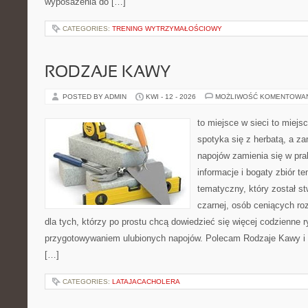
wyposażenia do […]
CATEGORIES:
TRENING WYTRZYMAŁOŚCIOWY
RODZAJE KAWY
POSTED BY ADMIN
KWI - 12 - 2026
MOŻLIWOŚĆ KOMENTOWA
to miejsce w sieci to miejs
spotyka się z herbatą, a z
napojów zamienia się w pra
informacje i bogaty zbiór t
tematyczny, który został s
czarnej, osób ceniących ro
dla tych, którzy po prostu chcą dowiedzieć się więcej codzienne 
przygotowywaniem ulubionych napojów. Polecam Rodzaje Kawy i 
[…]
CATEGORIES:
LATAJACACHOLERA