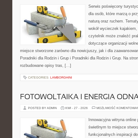
Serwis poświęcony turystyc
dla osób, które marzą o pr
naturą oraz ruchem. Tematy
wokół wycieczek kajakiem,
czytelnik może znaleźć pr
dotyczące organizacji woln
miejsce stworzone zarówno dla nowicjuszy, jak i dla zaawansowa
Poradniki dla Rodzin i Grup i Poradniki dla Rodzin i Grup. Na str
rozbudowane opisy tras, […]
CATEGORIES:
LAMBORGHINI
FOTOWOLTAIKA I ENERGIA ODN
POSTED BY ADMIN
KWI - 27 - 2026
MOŻLIWOŚĆ KOMENTOWA
Innowacyjna witryna onlin
świetlnym to miejsce stwor
funkcjonalnych inspiracji d