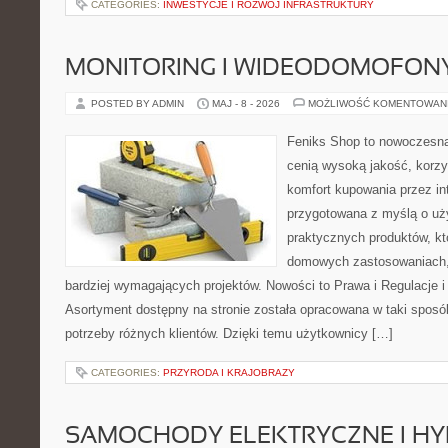
CATEGORIES:
INWESTYCJE I ROZWÓJ INFRASTRUKTURY
MONITORING I WIDEODOMOFON
POSTED BY ADMIN
MAJ - 8 - 2026
MOŻLIWOŚĆ KOMENTOWAN
Feniks Shop to nowoczesna 
cenią wysoką jakość, korz
komfort kupowania przez int
przygotowana z myślą o uż
praktycznych produktów, kt
domowych zastosowaniach, j
bardziej wymagających projektów. Nowości to Prawa i Regulacje i P
Asortyment dostępny na stronie została opracowana w taki spos
potrzeby różnych klientów. Dzięki temu użytkownicy […]
CATEGORIES:
PRZYRODA I KRAJOBRAZY
SAMOCHODY ELEKTRYCZNE I H