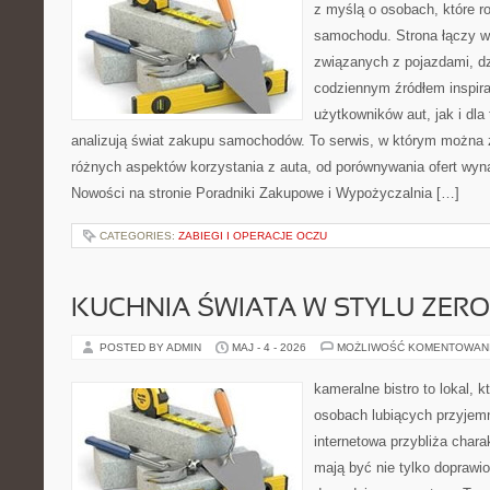
z myślą o osobach, które 
samochodu. Strona łączy w
związanych z pojazdami, d
codziennym źródłem inspira
użytkowników aut, jak i dla 
analizują świat zakupu samochodów. To serwis, w którym można 
różnych aspektów korzystania z auta, od porównywania ofert wyn
Nowości na stronie Poradniki Zakupowe i Wypożyczalnia […]
CATEGORIES:
ZABIEGI I OPERACJE OCZU
KUCHNIA ŚWIATA W STYLU ZER
POSTED BY ADMIN
MAJ - 4 - 2026
MOŻLIWOŚĆ KOMENTOWAN
kameralne bistro to lokal, k
osobach lubiących przyjem
internetowa przybliża chara
mają być nie tylko doprawi