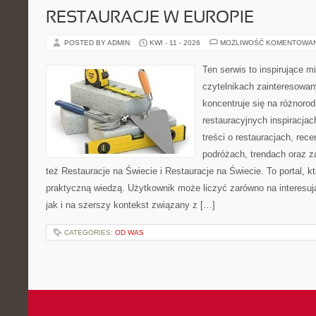
RESTAURACJE W EUROPIE
POSTED BY ADMIN
KWI - 11 - 2026
MOŻLIWOŚĆ KOMENTOWA
Ten serwis to inspirujące m
czytelnikach zainteresowany
koncentruje się na różnoro
restauracyjnych inspiracja
treści o restauracjach, rece
podróżach, trendach oraz z
też Restauracje na Świecie i Restauracje na Świecie. To portal, k
praktyczną wiedzą. Użytkownik może liczyć zarówno na interesują
jak i na szerszy kontekst związany z […]
CATEGORIES:
OD WAS