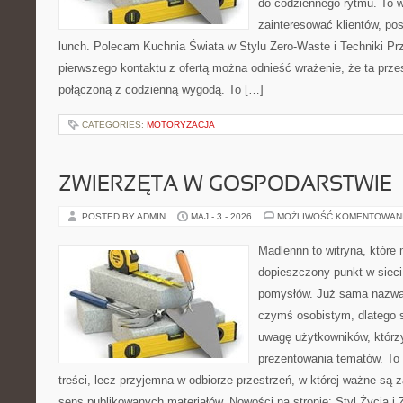
do codziennego rytmu. To w
zainteresować klientów, p
lunch. Polecam Kuchnia Świata w Stylu Zero-Waste i Techniki P
pierwszego kontaktu z ofertą można odnieść wrażenie, że ta prz
połączoną z codzienną wygodą. To […]
CATEGORIES:
MOTORYZACJA
ZWIERZĘTA W GOSPODARSTWIE
POSTED BY ADMIN
MAJ - 3 - 2026
MOŻLIWOŚĆ KOMENTOWAN
Madlennn to witryna, które
dopieszczony punkt w sieci
pomysłów. Już sama nazwa 
czymś osobistym, dlatego 
uwagę użytkowników, którzy
prezentowania tematów. To 
treści, lecz przyjemna w odbiorze przestrzeń, w której ważne są z
sens publikowanych materiałów. Nowości na stronie: Styl Życia i 