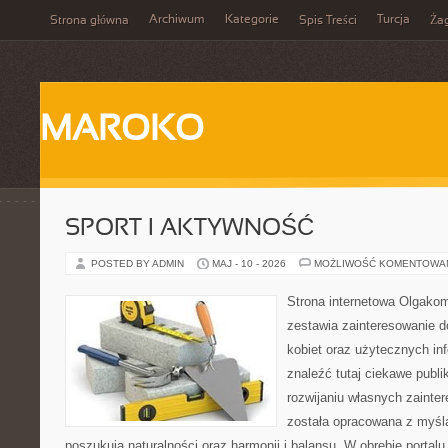
Archiwum
Kategorie
Turcja
Strona główna
Spis Treści
Ża
MAROKO
SPORT I AKTYWNOŚĆ
POSTED BY ADMIN
MAJ - 10 - 2026
MOŻLIWOŚĆ KOMENTOWA
Strona internetowa Olgakom
zestawia zainteresowanie do
kobiet oraz użytecznych inf
znaleźć tutaj ciekawe publi
rozwijaniu własnych zainte
została opracowana z myślą
poszukują naturalności oraz harmonii i balansu. W obrębie portal