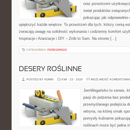
oraz przestrzeni użytkowyc
świat produktów związanych
pokazując jak odpowiednio 
upiększyć każde wnętrze. To przestrzeń dla tych, którzy cenią es
zwracają uwagę na solidność wykonania i codzienny komfort uży
Inspiracje i Aranżacje i DIY – Zrób to Sam. Na stronie […]
CATEGORIES:
PEREGRINOS
DESERY ROŚLINNE
POSTED BY ADMIN
KWI - 23 - 2026
MOŻLIWOŚĆ KOMENTOWA
JemWegańsko to serwis, kt
pasji do jedzenia bez prod
przemyślanego podejścia d
witryna, na której smak spo
pomysły kulinarne pokazują,
roślinach może być pełna ins