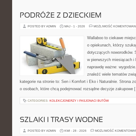
PODRÓŻE Z DZIECKIEM
POSTED BY ADMIN
MAJ - 1 - 2026
MOŻLIWOŚĆ KOMENTOWAN
Wallaboo to ciekawe miejsc
o opiekunach, którzy szuk
dotyczących noworodków. S
w pierwszych miesiącach i l
naprawdę ważne: wygodzie.
znaleźć wiele tematów zwi
kategorie na stronie to: Sen i Komfort i Eko i Naturalnie. Strona
o osobach, które chcą podejmować rozsądne decyzje zakupowe 
CATEGORIES:
KOLEKCJONERZY I PASJONACI BUTÓW
SZLAKI I TRASY WODNE
POSTED BY ADMIN
KWI - 28 - 2026
MOŻLIWOŚĆ KOMENTOWA