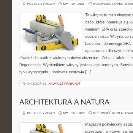
POSTED BY ADMIN
KWI - 19 - 2026
MOŻLIWOŚĆ KOMENTOWA
Ta witryna to rozbudowane 
osób, które interesują się k
wannami SPA oraz szeroko
codzienności. Witryna opisu
basenów i domowego SPA. 
opracowania dla czytelnikó
również dla osób z większym doświadczeniem. Zobacz także Lifes
Regeneracja. Wyróżnikiem witryny jest rozległa tematyka. Serwis 
typu wypoczynku, ponieważ zestawia […]
CATEGORIES:
NAUKA CZYTANIA NUT
ARCHITEKTURA A NATURA
POSTED BY ADMIN
KWI - 15 - 2026
MOŻLIWOŚĆ KOMENTOWA
Magazyn poświęcony sztuce
przestrzeń, w którym zaint