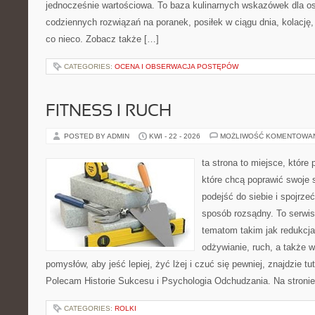
jednocześnie wartościowa. To baza kulinarnych wskazówek dla os
codziennych rozwiązań na poranek, posiłek w ciągu dnia, kolację
co nieco. Zobacz także […]
CATEGORIES:
OCENA I OBSERWACJA POSTĘPÓW
FITNESS I RUCH
POSTED BY ADMIN
KWI - 22 - 2026
MOŻLIWOŚĆ KOMENTOWA
ta strona to miejsce, które
które chcą poprawić swoje
podejść do siebie i spojrze
sposób rozsądny. To serwi
tematom takim jak redukcj
odżywianie, ruch, a także w
pomysłów, aby jeść lepiej, żyć lżej i czuć się pewniej, znajdzie tu
Polecam Historie Sukcesu i Psychologia Odchudzania. Na stroni
CATEGORIES:
ROLKI