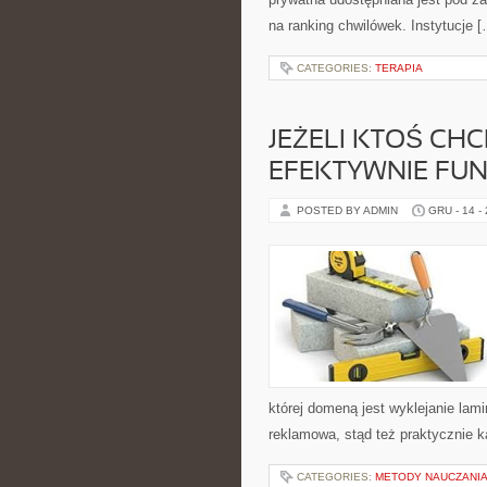
na ranking chwilówek. Instytucje 
CATEGORIES:
TERAPIA
JEŻELI KTOŚ CHC
EFEKTYWNIE FU
POSTED BY ADMIN
GRU - 14 -
której domeną jest wyklejanie lam
reklamowa, stąd też praktycznie k
CATEGORIES:
METODY NAUCZANIA