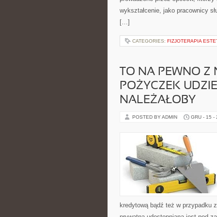
wykształcenie, jako pracownicy s
[…]
CATEGORIES:
FIZJOTERAPIA EST
TO NA PEWNO Z
POŻYCZEK UDZIE
NALEŻAŁOBY
POSTED BY ADMIN
GRU - 15 -
kredytową bądź też w przypadku z
prywatna udostępniana jest pod z