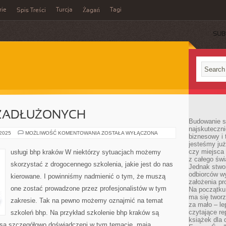
rie
Turcja
Tagi
Spis Treści
Żagań
SUB
ZADŁUŻONYCH
Budowanie sp
najskuteczni
POŻYCZKA
 2025
MOŻLIWOŚĆ KOMENTOWANIA
ZOSTAŁA WYŁĄCZONA
biznesowy i 
DLA
jesteśmy już
ZADŁUŻONYCH
czy miejsca
usługi bhp kraków W niektórzy sytuacjach możemy
z całego świ
skorzystać z drogocennego szkolenia, jakie jest do nas
Jednak stwo
odbiorców w
kierowane. I powinniśmy nadmienić o tym, że muszą
założenia pr
one zostać prowadzone przez profesjonalistów w tym
Na początku 
ma się tworz
zakresie. Tak na pewno możemy oznajmić na temat
za mało – le
czytające re
szkoleń bhp. Na przykład szkolenie bhp kraków są
książek dla d
 są szczegółowo doświadczeni w tym temacie, mają