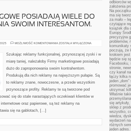
odbiorców w
założenia pr
Na początku 
ma się tworz
GOWE POSIADAJĄ WIELE DO
za mało – le
A SWOIM INTERESANTOM.
czytające re
książek dla d
Europy Środ
precyzyjna g
problemów, m
FIRMY
 2025
MOŻLIWOŚĆ KOMENTOWANIA
ZOSTAŁA WYŁĄCZONA
komunikaty s
MARKETINGOWE
POSIADAJĄ
poczują, że 
WIELE
Szukając reklamy funkcjonalnej, przynoszącej zyski i w
krokiem jest
DO
będzie się s
ZAPROPONOWANIA
miarę taniej, należałoby Firmy marketingowe posiadają
SWOIM
Facebooku, s
INTERESANTOM.
stronie, new
dużo do zaproponowania swoim kontrahentom.
PRODUKUJĄ
czy kanał n
Produkują dla nich reklamy na najwyższym pułapie. Są
łączy kilka n
jeden „dom” 
to reklamy znane, nowoczesne, a przede wszystkim
promować je
przynoszące profity. Reklamy te są tworzone pod
utrzymać ki
Właśnie tak
sować się do stale narastających oczekiwań klientów w
przemyślan
się artykuły
 internetowe oraz papierowe, są też reklamy na
sklep z prod
tawia się na gablotach, […]
wszystko, co
wiedza, dysk
wydarzeń na
różnych ser
jeden adres