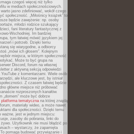
ymaga czegoś więcej niż tylko
ofilu w mediach społecznościowych.
warto jasno zdefiniować, wokół czego
yć społeczność. „Miłośnicy książek” to
psze będzie zawężenie: np. osoby
portaże, młodzi rodzice szukający
zieci, fani literatury fantastycznej z
kowo-Wschodniej. Im bardziej
rupa, tym łatwiej mówić językiem jej
arzeń i potrzeb. Dzięki temu
taną się wiarygodne, a odbiorcy
ktoś „mówi ich głosem”. Kolejnym
 wybór miejsca, w którym społeczność
potykać. Może to być grupa na
erwer Discord, forum na własnej
sletter z aktywną sekcją odpowiedzi
a YouTube z komentarzami. Wiele osób
arzędzi, ale kluczowe jest, by istniał
społeczności. Z czasem łatwiej będzie
dno główne miejsce niż próbować
lkanaście rozproszonych kanałów.
im „domem” może być dobrze
a
platforma tematyczna
na której znajdą
, forum, materiały wideo, a może nawet
uktami dla społeczności. Dzięki temu
 ważne, jest w jednym miejscu:
usje, zasoby do pobrania, linki do
 żywo. Użytkownik nie musi błądzić po
wisach – wystarczy, że zapamięta
. To pomaga budować przywiązanie i