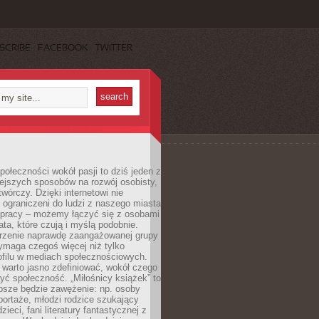
SCRIBE
FACEBOOK
TWITTER
ołeczności wokół pasji to dziś jeden z
ejszych sposobów na rozwój osobisty,
twórczy. Dzięki internetowi nie
 ograniczeni do ludzi z naszego miasta
 pracy – możemy łączyć się z osobami
ata, które czują i myślą podobnie.
rzenie naprawdę zaangażowanej grupy
ymaga czegoś więcej niż tylko
ofilu w mediach społecznościowych.
warto jasno zdefiniować, wokół czego
yć społeczność. „Miłośnicy książek” to
psze będzie zawężenie: np. osoby
portaże, młodzi rodzice szukający
zieci, fani literatury fantastycznej z