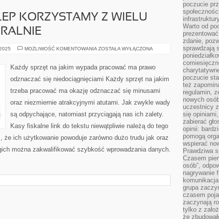
poczucie pr
społeczności
EP KORZYSTAMY Z WIELU
infrastruktur
Warto od po
RALNIE
prezentować 
zdanie, pozw
sprawdzają s
PROWADZĄC
 2025
MOŻLIWOŚĆ KOMENTOWANIA
ZOSTAŁA WYŁĄCZONA
SKLEP
poniedziałko
KORZYSTAMY
comiesięczn
Z
Każdy sprzęt na jakim wypada pracować ma prawo
charytatywne
WIELU
SPRZĘTÓW.
poczucie sta
odznaczać się niedociągnięciami Każdy sprzęt na jakim
GENERALNIE
też zapomin
trzeba pracować ma okazję odznaczać się minusami
regulamin, ze
nowych osób
oraz niezmiernie atrakcyjnymi atutami. Jak zwykle wady
uczestnicy 
są odpychające, natomiast przyciągają nas ich zalety.
się opiniami
zabierać gło
Kasy fiskalne link do tekstu niewątpliwie należą do tego
opinii: bard
pomogą organ
, że ich użytkowanie powoduje zarówno dużo trudu jak oraz
wspierać now
ogich można zakwalifikować szybkość wprowadzania danych.
Prawdziwa s
Czasem pierw
osób”, odpo
nagrywanie f
komunikacja 
grupa zaczy
czasem pojaw
zaczynają r
tylko z zało
że zbudował