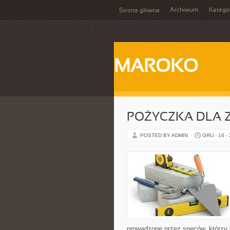
Archiwum
Katego
Strona główna
MAROKO
POŻYCZKA DLA 
POSTED BY ADMIN
GRU - 16 -
prowadzone przez speców, którzy