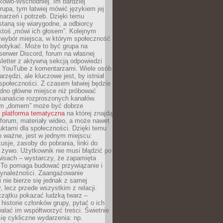
kowo-Wschodniej. Im bardziej
rupa, tym łatwiej mówić językiem jej
arzeń i potrzeb. Dzięki temu
taną się wiarygodne, a odbiorcy
ktoś „mówi ich głosem”. Kolejnym
 wybór miejsca, w którym społeczność
potykać. Może to być grupa na
erwer Discord, forum na własnej
sletter z aktywną sekcją odpowiedzi
a YouTube z komentarzami. Wiele osób
arzędzi, ale kluczowe jest, by istniał
społeczności. Z czasem łatwiej będzie
dno główne miejsce niż próbować
lkanaście rozproszonych kanałów.
im „domem” może być dobrze
a
platforma tematyczna
na której znajdą
, forum, materiały wideo, a może nawet
uktami dla społeczności. Dzięki temu
 ważne, jest w jednym miejscu:
usje, zasoby do pobrania, linki do
 żywo. Użytkownik nie musi błądzić po
wisach – wystarczy, że zapamięta
. To pomaga budować przywiązanie i
zynależności. Zaangażowanie
 nie bierze się jednak z samej
y, lecz przede wszystkim z relacji.
czątku pokazać ludzką twarz –
historie członków grupy, pytać o ich
alać im współtworzyć treści. Świetnie
ię cykliczne wydarzenia: np.