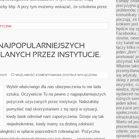
Europy Środ
precyzyjna g
łużby bhp. A przy tym możemy wskazać, że szkolenia przez
problemów, m
komunikaty s
poczują, że 
krokiem jest
ETYCZNA
będzie się s
Facebooku, s
stronie, new
czy kanał n
 NAJPOPULARNIEJSZYCH
łączy kilka n
jeden „dom” 
LANYCH PRZEZ INSTYTUCJE.
promować je
utrzymać ki
Właśnie tak
przemyślan
TO
się artykuły
 2025
MOŻLIWOŚĆ KOMENTOWANIA
ZOSTAŁA WYŁĄCZONA
NA
sklep z prod
PEWNO
wszystko, co
Z
Wybór właściwego dla nas ubezpieczenia to nie lada
NAJPOPULARNIEJSZYCH
wiedza, dysk
POŻYCZEK
wydarzeń na
sztuka. Oczywiście To na pewno z najpopularniejszych
UDZIELANYCH
różnych ser
PRZEZ
pożyczek użyczanych przez instytucje. Należałoby
INSTYTUCJE.
jeden adres
NALEŻAŁOBY
poczucie pr
pomyśleć nad skorzystaniem z tej opcji w sytuacji,
społeczności
kiedy bank odmówił nam zapożyczenia. Dzieje się tak
infrastruktur
Warto od po
niejednokrotnie, kiedy mamy za drobną zdolność
prezentować 
zdanie, pozw
aległości w spłacie poprzednich zobowiązań. Pożyczka
sprawdzają s
astaw lokalu mieszkalnego czy też domu – znacznie więcej