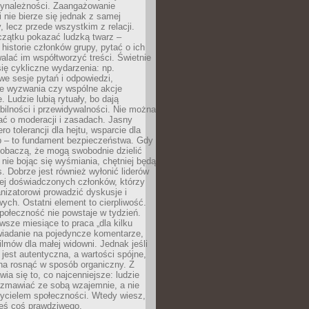
zynależności. Zaangażowanie
 nie bierze się jednak z samej
y, lecz przede wszystkim z relacji.
czątku pokazać ludzką twarz –
historie członków grupy, pytać o ich
alać im współtworzyć treści. Świetnie
ię cykliczne wydarzenia: np.
we sesje pytań i odpowiedzi,
e wyzwania czy wspólne akcje
. Ludzie lubią rytuały, bo dają
bilności i przewidywalności. Nie można
ać o moderacji i zasadach. Jasny
ro tolerancji dla hejtu, wsparcie dla
 – to fundament bezpieczeństwa. Gdy
zobaczą, że mogą swobodnie dzielić
, nie bojąc się wyśmiania, chętniej będą
s. Dobrze jest również wyłonić liderów
ziej doświadczonych członków, którzy
izatorowi prowadzić dyskusje i
ych. Ostatni element to cierpliwość.
połeczność nie powstaje w tydzień.
sze miesiące to praca „dla kilku
wiadanie na pojedyncze komentarze,
ilmów dla małej widowni. Jednak jeśli
jest autentyczna, a wartości spójne,
na rosnąć w sposób organiczny. Z
ia się to, co najcenniejsze: ludzie
ozmawiać ze sobą wzajemnie, a nie
życielem społeczności. Wtedy wiesz,
eś coś prawdziwego.