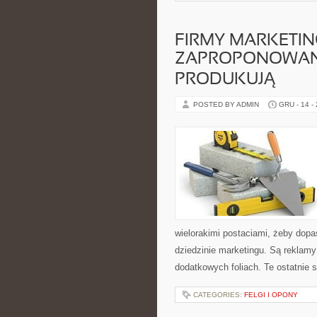
FIRMY MARKETIN
ZAPROPONOWANI
PRODUKUJĄ
POSTED BY ADMIN
GRU - 14 -
wielorakimi postaciami, żeby dopa
dziedzinie marketingu. Są reklamy
dodatkowych foliach. Te ostatnie s
CATEGORIES:
FELGI I OPONY