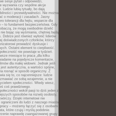
we sesje pytań i odpowiedzi,
e wyzwania czy wspólne akcje
. Ludzie lubią rytuały, bo dają
bilności i przewidywalności. Nie można
ać o moderacji i zasadach. Jasny
ro tolerancji dla hejtu, wsparcie dla
 – to fundament bezpieczeństwa. Gdy
zobaczą, że mogą swobodnie dzielić
, nie bojąc się wyśmiania, chętniej będą
s. Dobrze jest również wyłonić liderów
ziej doświadczonych członków, którzy
izatorowi prowadzić dyskusje i
ych. Ostatni element to cierpliwość.
połeczność nie powstaje w tydzień.
sze miesiące to praca „dla kilku
wiadanie na pojedyncze komentarze,
ilmów dla małej widowni. Jednak jeśli
jest autentyczna, a wartości spójne,
na rosnąć w sposób organiczny. Z
ia się to, co najcenniejsze: ludzie
ozmawiać ze sobą wzajemnie, a nie
życielem społeczności. Wtedy wiesz,
eś coś prawdziwego.
ołeczności wokół pasji to dziś jeden z
ejszych sposobów na rozwój osobisty,
twórczy. Dzięki internetowi nie
 ograniczeni do ludzi z naszego miasta
 pracy – możemy łączyć się z osobami
ata, które czują i myślą podobnie.
rzenie naprawdę zaangażowanej grupy