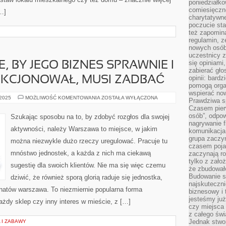
poniedziałko
comiesięczn
[…]
charytatywne
poczucie sta
też zapomin
regulamin, ze
nowych osób
uczestnicy 
się opiniami
E, BY JEGO BIZNES SPRAWNIE I
zabierać gło
opinii: bard
NKCJONOWAŁ, MUSI ZADBAĆ
pomogą organ
wspierać now
JEŻELI
 2025
MOŻLIWOŚĆ KOMENTOWANIA
ZOSTAŁA WYŁĄCZONA
Prawdziwa s
KTOŚ
Czasem pierw
CHCE,
BY
osób”, odpo
Szukając sposobu na to, by zdobyć rozgłos dla swojej
JEGO
nagrywanie f
BIZNES
aktywności, należy Warszawa to miejsce, w jakim
komunikacja 
SPRAWNIE
I
grupa zaczy
można niezwykle dużo rzeczy uregulować. Pracuje tu
EFEKTYWNIE
czasem pojaw
FUNKCJONOWAŁ,
mnóstwo jednostek, a każda z nich ma ciekawą
MUSI
zaczynają r
ZADBAĆ
tylko z zało
sugestię dla swoich klientów. Nie ma się więc czemu
że zbudował
Budowanie sp
dziwić, że również sporą glorią raduje się jednostka,
najskuteczni
inatów warszawa. To niezmiernie popularna forma
biznesowy i 
jesteśmy już
ażdy sklep czy inny interes w mieście, z […]
czy miejsca
z całego świ
Jednak stwo
 I ZABAWY