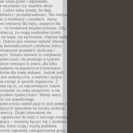
we sesje pytań i odpowiedzi,
e wyzwania czy wspólne akcje
. Ludzie lubią rytuały, bo dają
bilności i przewidywalności. Nie można
ać o moderacji i zasadach. Jasny
ro tolerancji dla hejtu, wsparcie dla
 – to fundament bezpieczeństwa. Gdy
zobaczą, że mogą swobodnie dzielić
, nie bojąc się wyśmiania, chętniej będą
s. Dobrze jest również wyłonić liderów
ziej doświadczonych członków, którzy
izatorowi prowadzić dyskusje i
ych. Ostatni element to cierpliwość.
połeczność nie powstaje w tydzień.
sze miesiące to praca „dla kilku
wiadanie na pojedyncze komentarze,
ilmów dla małej widowni. Jednak jeśli
jest autentyczna, a wartości spójne,
na rosnąć w sposób organiczny. Z
ia się to, co najcenniejsze: ludzie
ozmawiać ze sobą wzajemnie, a nie
życielem społeczności. Wtedy wiesz,
eś coś prawdziwego.
ołeczności wokół pasji to dziś jeden z
ejszych sposobów na rozwój osobisty,
twórczy. Dzięki internetowi nie
 ograniczeni do ludzi z naszego miasta
 pracy – możemy łączyć się z osobami
ata, które czują i myślą podobnie.
rzenie naprawdę zaangażowanej grupy