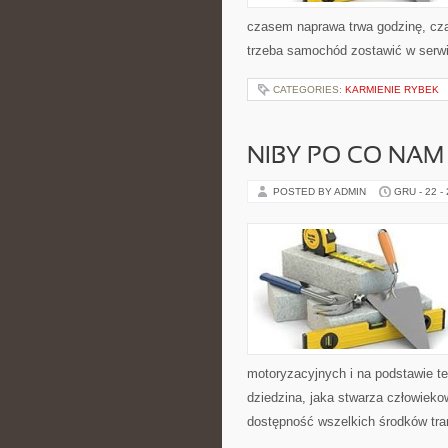
czasem naprawa trwa godzinę, czas
trzeba samochód zostawić w serwi
CATEGORIES:
KARMIENIE RYBEK
NIBY PO CO NA
POSTED BY ADMIN
GRU - 22 -
motoryzacyjnych i na podstawie teg
dziedzina, jaka stwarza człowiek
dostępność wszelkich środków tra