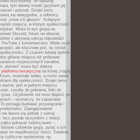
kowo-Wschodniej. Im bardziej
rupa, tym łatwiej mówić językiem jej
arzeń i potrzeb. Dzięki temu
taną się wiarygodne, a odbiorcy
ktoś „mówi ich głosem”. Kolejnym
 wybór miejsca, w którym społeczność
potykać. Może to być grupa na
erwer Discord, forum na własnej
sletter z aktywną sekcją odpowiedzi
a YouTube z komentarzami. Wiele osób
arzędzi, ale kluczowe jest, by istniał
społeczności. Z czasem łatwiej będzie
dno główne miejsce niż próbować
lkanaście rozproszonych kanałów.
im „domem” może być dobrze
a
platforma tematyczna
na której znajdą
, forum, materiały wideo, a może nawet
uktami dla społeczności. Dzięki temu
 ważne, jest w jednym miejscu:
usje, zasoby do pobrania, linki do
 żywo. Użytkownik nie musi błądzić po
wisach – wystarczy, że zapamięta
. To pomaga budować przywiązanie i
zynależności. Zaangażowanie
 nie bierze się jednak z samej
y, lecz przede wszystkim z relacji.
czątku pokazać ludzką twarz –
historie członków grupy, pytać o ich
alać im współtworzyć treści. Świetnie
ię cykliczne wydarzenia: np.