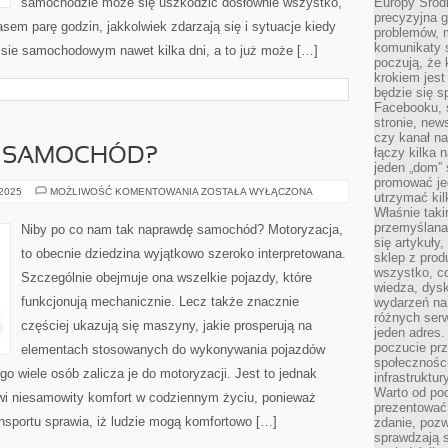
samochodzie może się uszkodzić dosłownie wszystko,
Europy Środ
precyzyjna g
em parę godzin, jakkolwiek zdarzają się i sytuacje kiedy
problemów, m
komunikaty s
sie samochodowym nawet kilka dni, a to już może […]
poczują, że 
krokiem jest
będzie się s
Facebooku, s
stronie, new
czy kanał n
łączy kilka n
M SAMOCHÓD?
jeden „dom” 
promować je
NIBY
 2025
MOŻLIWOŚĆ KOMENTOWANIA
ZOSTAŁA WYŁĄCZONA
utrzymać ki
PO
Właśnie tak
CO
NAM
przemyślan
Niby po co nam tak naprawdę samochód? Motoryzacja,
SAMOCHÓD?
się artykuły
to obecnie dziedzina wyjątkowo szeroko interpretowana.
sklep z prod
wszystko, co
Szczególnie obejmuje ona wszelkie pojazdy, które
wiedza, dysk
funkcjonują mechanicznie. Lecz także znacznie
wydarzeń na
różnych ser
częściej ukazują się maszyny, jakie prosperują na
jeden adres
poczucie pr
elementach stosowanych do wykonywania pojazdów
społeczności
o wiele osób zalicza je do motoryzacji. Jest to jednak
infrastruktur
Warto od po
owi niesamowity komfort w codziennym życiu, ponieważ
prezentować 
nsportu sprawia, iż ludzie mogą komfortowo […]
zdanie, pozw
sprawdzają s