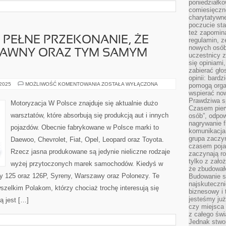
poniedziałko
comiesięczn
charytatywne
poczucie sta
też zapomin
 PEŁNE PRZEKONANIE, ŻE
regulamin, ze
nowych osób
PRAWNY ORAZ TYM SAMYM
uczestnicy 
się opiniami
zabierać gło
opinii: bard
PRAGNIEMY
 2025
MOŻLIWOŚĆ KOMENTOWANIA
ZOSTAŁA WYŁĄCZONA
pomogą organ
MIEĆ
wspierać now
PEŁNE
Prawdziwa s
PRZEKONANIE,
Motoryzacja W Polsce znajduje się aktualnie dużo
ŻE
Czasem pierw
POJAZD
warsztatów, które absorbują się produkcją aut i innych
osób”, odpo
JEST
SPRAWNY
nagrywanie f
pojazdów. Obecnie fabrykowane w Polsce marki to
ORAZ
komunikacja 
TYM
grupa zaczy
Daewoo, Chevrolet, Fiat, Opel, Leopard oraz Toyota.
SAMYM
BEZPIECZNY
czasem pojaw
Rzecz jasna produkowane są jedynie nieliczne rodzaje
zaczynają r
tylko z zało
wyżej przytoczonych marek samochodów. Kiedyś w
że zbudował
y 125 oraz 126P, Syreny, Warszawy oraz Polonezy. Te
Budowanie sp
najskuteczni
szelkim Polakom, którzy chociaż trochę interesują się
biznesowy i 
jesteśmy już
ą jest […]
czy miejsca
z całego świ
Jednak stwo