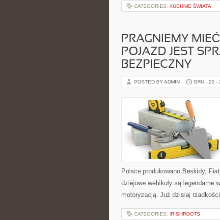
CATEGORIES:
KUCHNIE ŚWIATA
PRAGNIEMY MIEĆ
POJAZD JEST S
BEZPIECZNY
POSTED BY ADMIN
GRU - 22 -
Polsce produkowano Beskidy, Fiat
dziejowe wehikuły są legendarne w
motoryzacją. Już dzisiaj rzadkości
CATEGORIES:
IRISHROOTS