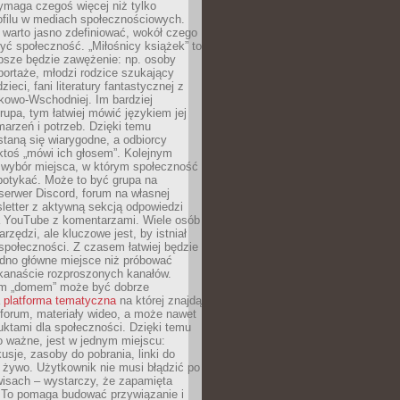
ymaga czegoś więcej niż tylko
ofilu w mediach społecznościowych.
warto jasno zdefiniować, wokół czego
yć społeczność. „Miłośnicy książek” to
psze będzie zawężenie: np. osoby
portaże, młodzi rodzice szukający
zieci, fani literatury fantastycznej z
kowo-Wschodniej. Im bardziej
rupa, tym łatwiej mówić językiem jej
arzeń i potrzeb. Dzięki temu
taną się wiarygodne, a odbiorcy
ktoś „mówi ich głosem”. Kolejnym
 wybór miejsca, w którym społeczność
potykać. Może to być grupa na
erwer Discord, forum na własnej
sletter z aktywną sekcją odpowiedzi
a YouTube z komentarzami. Wiele osób
arzędzi, ale kluczowe jest, by istniał
społeczności. Z czasem łatwiej będzie
dno główne miejsce niż próbować
lkanaście rozproszonych kanałów.
im „domem” może być dobrze
a
platforma tematyczna
na której znajdą
, forum, materiały wideo, a może nawet
uktami dla społeczności. Dzięki temu
 ważne, jest w jednym miejscu:
usje, zasoby do pobrania, linki do
 żywo. Użytkownik nie musi błądzić po
wisach – wystarczy, że zapamięta
. To pomaga budować przywiązanie i