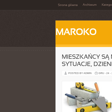
Archiwum
Katego
Strona główna
MAROKO
MIESZKAŃCY SĄ 
SYTUACJE, DZIEN
POSTED BY ADMIN
GRU - 24 -