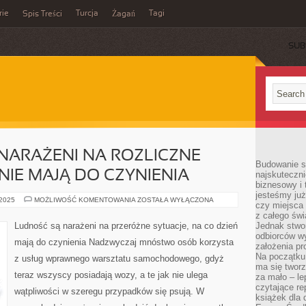
rie
Turcja
Tagi
Spis Treści
Żagań
SUB
NARAŻENI NA ROZLICZNE
Budowanie sp
NIE MAJĄ DO CZYNIENIA
najskuteczni
biznesowy i 
jesteśmy już
MIESZKAŃCY
 2025
MOŻLIWOŚĆ KOMENTOWANIA
ZOSTAŁA WYŁĄCZONA
czy miejsca
SĄ
NARAŻENI
z całego świ
NA
Ludność są narażeni na przeróżne sytuacje, na co dzień
Jednak stwo
ROZLICZNE
odbiorców w
SYTUACJE,
mają do czynienia Nadzwyczaj mnóstwo osób korzysta
DZIENNIE
założenia pr
MAJĄ
Na początku 
z usług wprawnego warsztatu samochodowego, gdyż
DO
ma się tworz
CZYNIENIA
teraz wszyscy posiadają wozy, a te jak nie ulega
za mało – le
czytające re
wątpliwości w szeregu przypadków się psują. W
książek dla d