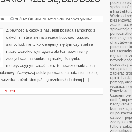
 SAMO PRZEZ SIĘ, DZIŚ DUŻO
poczucie pr
społeczności
infrastruktur
Warto od po
JAK
 2025
MOŻLIWOŚĆ KOMENTOWANIA
ZOSTAŁA WYŁĄCZONA
prezentować 
ROZUMIE
zdanie, pozw
SIĘ
SAMO
sprawdzają s
Z pewnością każdy z nas, jeśli posiada samochód z
PRZEZ
poniedziałko
SIĘ,
całych sił stara się na bieżąco kupować Kupując
comiesięczn
DZIŚ
DUŻO
charytatywne
samochód, nie tylko kierujemy się tym czy spełnia
OSÓB
poczucie sta
ORAZ
też zapomin
nasze wszelkie wymagania ale też, powinniśmy
regulamin, ze
zdecydować na konkretną markę. Na rynku
nowych osób
uczestnicy 
motoryzacyjnym widać coraz to nowsze marki a ich
się opiniami
zablonowy. Zazwyczaj selekcjonowane są auta niemieckie,
zabierać gło
opinii: bard
ewoźnika. Jeżeli ktoś już się przekonał do danej […]
pomogą organ
wspierać now
Prawdziwa s
E ENERGII
Czasem pierw
osób”, odpo
nagrywanie f
komunikacja 
grupa zaczy
czasem pojaw
zaczynają r
tylko z zało
że zbudował