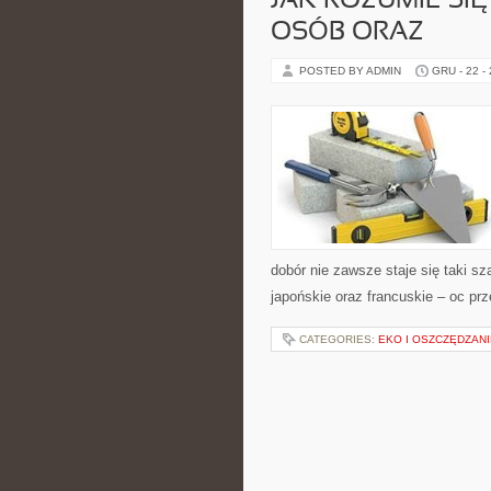
JAK ROZUMIE SIĘ
OSÓB ORAZ
POSTED BY ADMIN
GRU - 22 -
dobór nie zawsze staje się taki s
japońskie oraz francuskie – oc prz
CATEGORIES:
EKO I OSZCZĘDZANI