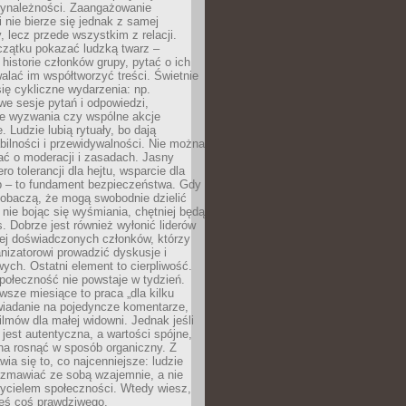
zynależności. Zaangażowanie
 nie bierze się jednak z samej
y, lecz przede wszystkim z relacji.
czątku pokazać ludzką twarz –
historie członków grupy, pytać o ich
alać im współtworzyć treści. Świetnie
ię cykliczne wydarzenia: np.
we sesje pytań i odpowiedzi,
e wyzwania czy wspólne akcje
. Ludzie lubią rytuały, bo dają
bilności i przewidywalności. Nie można
ać o moderacji i zasadach. Jasny
ro tolerancji dla hejtu, wsparcie dla
 – to fundament bezpieczeństwa. Gdy
zobaczą, że mogą swobodnie dzielić
, nie bojąc się wyśmiania, chętniej będą
s. Dobrze jest również wyłonić liderów
ziej doświadczonych członków, którzy
izatorowi prowadzić dyskusje i
ych. Ostatni element to cierpliwość.
połeczność nie powstaje w tydzień.
sze miesiące to praca „dla kilku
wiadanie na pojedyncze komentarze,
ilmów dla małej widowni. Jednak jeśli
jest autentyczna, a wartości spójne,
na rosnąć w sposób organiczny. Z
ia się to, co najcenniejsze: ludzie
ozmawiać ze sobą wzajemnie, a nie
życielem społeczności. Wtedy wiesz,
eś coś prawdziwego.