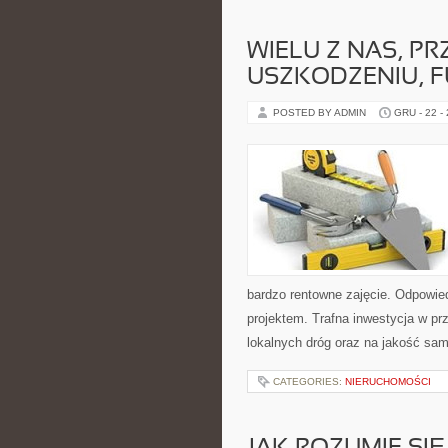
WIELU Z NAS, 
USZKODZENIU, 
POSTED BY ADMIN
GRU - 22 -
bardzo rentowne zajęcie. Odpowie
projektem. Trafna inwestycja w pr
lokalnych dróg oraz na jakość sa
CATEGORIES:
NIERUCHOMOŚCI