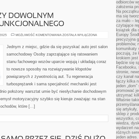
odbiorców w
założenia pr
Na początku 
PRZY DOWOLNYM
ma się tworz
za mało – le
FUNKCJONALNEGO
czytające re
książek dla d
Europy Środ
WIELU
 2025
MOŻLIWOŚĆ KOMENTOWANIA
ZOSTAŁA WYŁĄCZONA
Z
precyzyjna g
NAS,
problemów, m
PRZY
Jednym z miejsc, gdzie da się pozyskać auto jest salon
komunikaty s
DOWOLNYM
USZKODZENIU,
poczują, że 
samochodowy Osoby zaprzątające się ratowaniem
FUNKCJONALNEGO
krokiem jest
stanu fachowego wozów uparcie wojują i układają coraz
będzie się s
Facebooku, s
to nowsze sposoby na rozwiązywanie kłopotów
stronie, new
powiązanych z żywotnością aut. Tu regeneracja
czy kanał n
łączy kilka n
turbosprężarek i sama specjalność mechaniki jest
jeden „dom” 
promować je
dnio położony warsztat umie być niesłychanie dochodowym
utrzymać ki
zemysł motoryzacyjny szybko się kieruje zważając na stan
Właśnie tak
przemyślan
mochodów, które […]
się artykuły
sklep z prod
wszystko, co
wiedza, dysk
wydarzeń na
różnych ser
jeden adres