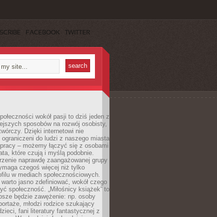
SCRIBE
FACEBOOK
TWITTER
ołeczności wokół pasji to dziś jeden z
ejszych sposobów na rozwój osobisty,
twórczy. Dzięki internetowi nie
 ograniczeni do ludzi z naszego miasta
 pracy – możemy łączyć się z osobami
ata, które czują i myślą podobnie.
rzenie naprawdę zaangażowanej grupy
ymaga czegoś więcej niż tylko
ofilu w mediach społecznościowych.
warto jasno zdefiniować, wokół czego
yć społeczność. „Miłośnicy książek” to
psze będzie zawężenie: np. osoby
portaże, młodzi rodzice szukający
zieci, fani literatury fantastycznej z